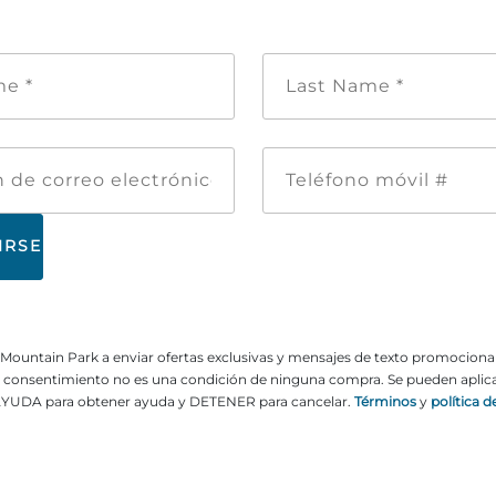
Nombre
Apellid
de
*
pila
*
Dirección
Teléfon
de
móvil
correo
#
electrónico
ne Mountain Park a enviar ofertas exclusivas y mensajes de texto promocion
El consentimiento no es una condición de ninguna compra. Se pueden aplicar
YUDA para obtener ayuda y DETENER para cancelar.
Términos
y
política d