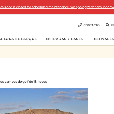
Railroad is closed for scheduled maintenance. We apologize for any inconv
CONTACTO
B
XPLORA EL PARQUE
ENTRADAS Y PASES
FESTIVALES
os campos de golf de 18 hoyos