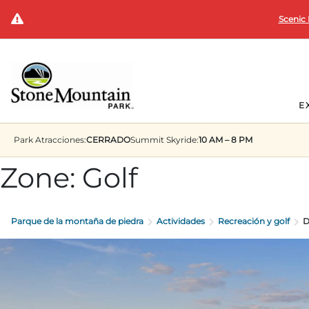
Scenic 
E
Park
Atracciones:
CERRADO
Summit
Skyride:
10 AM – 8 PM
Zone:
Golf
Parque de la montaña de piedra
Actividades
Recreación y golf
D