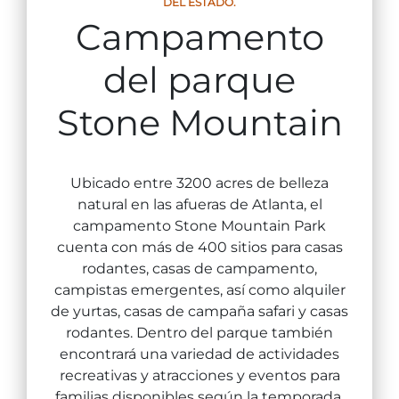
DEL ESTADO.
Entradas para grupos
Campamento
Mapas
PRIMAVERA
Reglas y ordenanzas
del parque
La posada en Stone Mountain Park
Fiesta de dinosaurios
Clima
Stone Mountain
Servicio de amanecer de Pascua
Guía de Naturaleza
Blog
Ubicado entre 3200 acres de belleza
natural en las afueras de Atlanta, el
campamento Stone Mountain Park
cuenta con más de 400 sitios para casas
Group Events
rodantes, casas de campamento,
campistas emergentes, así como alquiler
de yurtas, casas de campaña safari y casas
Sitios de alquiler de yurtas
rodantes. Dentro del parque también
encontrará una variedad de actividades
recreativas y atracciones y eventos para
familias disponibles según la temporada.