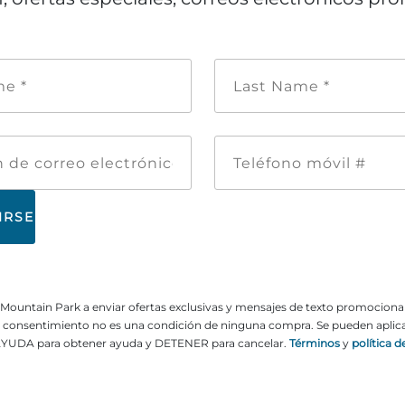
Nombre
Apellid
de
*
pila
*
Dirección
Teléfon
de
móvil
correo
#
electrónico
ne Mountain Park a enviar ofertas exclusivas y mensajes de texto promocion
El consentimiento no es una condición de ninguna compra. Se pueden aplicar
YUDA para obtener ayuda y DETENER para cancelar.
Términos
y
política d