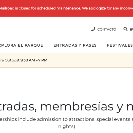
Railroad is closed for scheduled maintenance. We apologize for any inconv
CONTACTO
B
XPLORA EL PARQUE
ENTRADAS Y PASES
FESTIVALES
re Outpost
:
9:30 AM – 7 PM
tradas, membresías y 
hips include admission to attractions, special events a
nights)