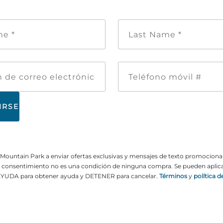
Nombre
Apellid
de
*
pila
*
Dirección
Teléfon
de
móvil
correo
#
electrónico
ne Mountain Park a enviar ofertas exclusivas y mensajes de texto promocion
El consentimiento no es una condición de ninguna compra. Se pueden aplicar
YUDA para obtener ayuda y DETENER para cancelar.
Términos
y
política d