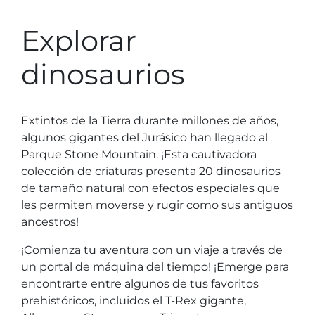
Campamento del parque Stone Mountain
MAS OPCIONES
COSAS PARA HACER
Festival de la Margarita Amarilla
Alquiler de instalaciones
Explorar
Estacionamiento
Atracciones
Grupos
dinosaurios
Recreación y golf
CAER
MÁS INFORMACIÓN
Espectáculo de luz
Espectáculo de luz
Festival de la Calabaza
Preguntas frecuentes sobre grupos
Extintos de la Tierra durante millones de años,
Festivales y eventos
juegos de la montaña
Información requerida
algunos gigantes del Jurásico han llegado al
Espectáculo de láser
Festival de nativos americanos y Pow Wow
Parque Stone Mountain. ¡Esta cautivadora
colección de criaturas presenta 20 dinosaurios
Historia y Naturaleza
de tamaño natural con efectos especiales que
Atlanta Evergreen Lakeside Resort
INVIERNO
les permiten moverse y rugir como sus antiguos
Comida
ancestros!
Navidad en la Montaña de Piedra
Compras
¡Comienza tu aventura con un viaje a través de
Magical Flight to the North Pole
un portal de máquina del tiempo! ¡Emerge para
Niños temprano Nochevieja
INFORMACIÓN DEL PARQUE
encontrarte entre algunos de tus favoritos
Ofertas especiales
prehistóricos, incluidos el T-Rex gigante,
Preguntas frecuentes
Año Nuevo Lunar