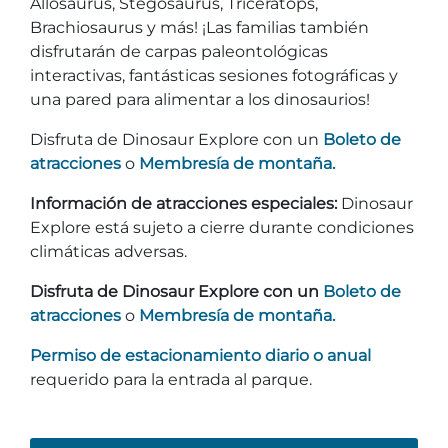
Allosaurus, Stegosaurus, Triceratops,
Entradas para grupos
Brachiosaurus y más! ¡Las familias también
Mapas
disfrutarán de carpas paleontológicas
PRIMAVERA
Reglas y ordenanzas
interactivas, fantásticas sesiones fotográficas y
La posada en Stone Mountain Park
Fiesta de dinosaurios
una pared para alimentar a los dinosaurios!
Clima
Servicio de amanecer de Pascua
Disfruta de Dinosaur Explore con un
Boleto de
Guía de Naturaleza
atracciones
o
Membresía de montaña.
Blog
Información de atracciones especiales:
Dinosaur
Explore está sujeto a cierre durante condiciones
climáticas adversas.
Group Events
Disfruta de Dinosaur Explore con un
Boleto de
atracciones
o
Membresía de montaña.
Permiso de estacionamiento diario o anual
Sitios de alquiler de yurtas
requerido para la entrada al parque.