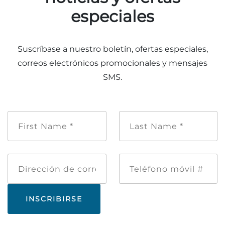
especiales
Suscríbase a nuestro boletín, ofertas especiales,
correos electrónicos promocionales y mensajes
SMS.
Nombre
Apellido
de
*
pila
*
Dirección
Teléfono
de
móvil
correo
#
electrónico