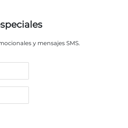
especiales
romocionales y mensajes SMS.
o
o