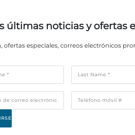
s últimas noticias y ofertas 
n, ofertas especiales, correos electrónicos p
Nombre
Apellid
de
*
pila
*
Dirección
Teléfon
de
móvil
correo
#
electrónico