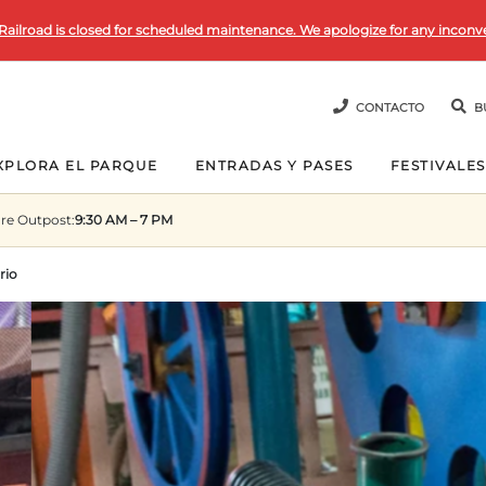
Railroad is closed for scheduled maintenance. We apologize for any inconv
CONTACTO
B
XPLORA EL PARQUE
ENTRADAS Y PASES
FESTIVALES
re Outpost
:
9:30 AM – 7 PM
rio