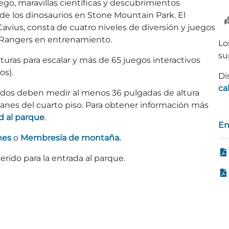
ego, maravillas científicas y descubrimientos
n de los dinosaurios en Stone Mountain Park. El
cCavius, consta de cuatro niveles de diversión y juegos
o Rangers en entrenamiento.
Lo
su
uras para escalar y más de 65 juegos interactivos
os).
Di
ca
ados deben medir al menos 36 pulgadas de altura
ganes del cuarto piso. Para obtener información más
d al parque
.
En
nes
o
Membresía de montaña.
erido para la entrada al parque.