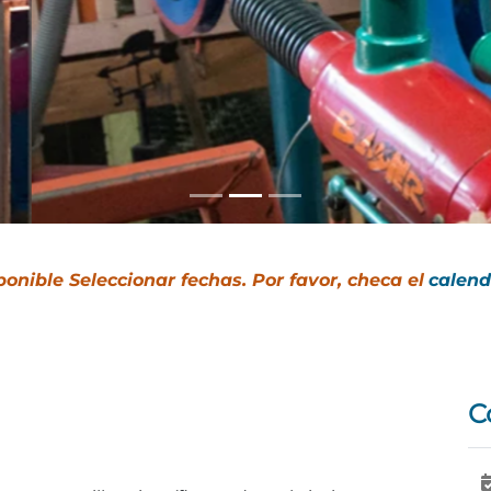
ponible Seleccionar fechas. Por favor, checa el
calend
C