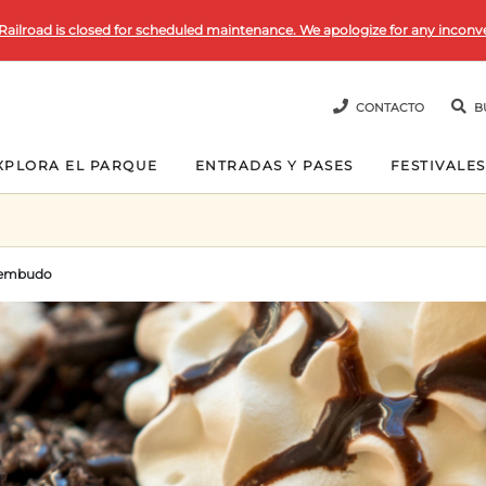
Railroad is closed for scheduled maintenance. We apologize for any inconv
CONTACTO
B
XPLORA EL PARQUE
ENTRADAS Y PASES
FESTIVALES
l embudo