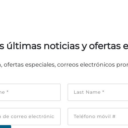
s últimas noticias y ofertas 
n, ofertas especiales, correos electrónicos p
Nombre
Apellid
de
*
pila
*
Dirección
Teléfon
de
móvil
correo
#