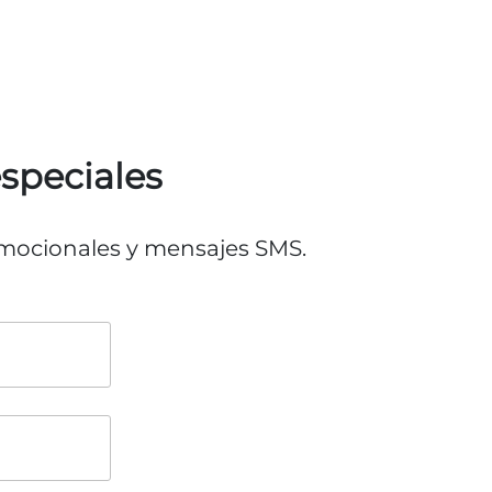
especiales
romocionales y mensajes SMS.
o
o