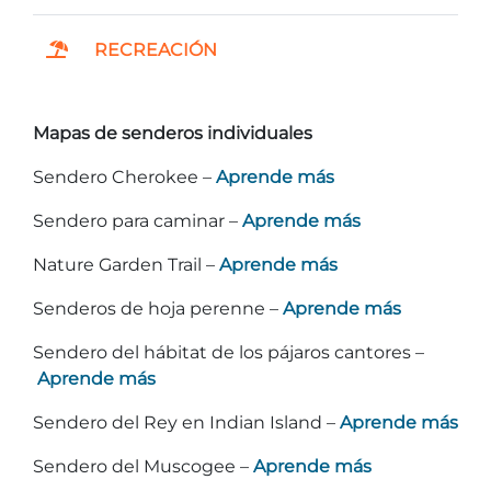
Entradas para grupos
Mapas
RECREACIÓN
PRIMAVERA
Reglas y ordenanzas
La posada en Stone Mountain Park
Fiesta de dinosaurios
Clima
Mapas de senderos individuales
Servicio de amanecer de Pascua
Guía de Naturaleza
Sendero Cherokee –
Aprende más
Blog
Sendero para caminar –
Aprende más
Nature Garden Trail –
Aprende más
Group Events
Senderos de hoja perenne –
Aprende más
Sendero del hábitat de los pájaros cantores –
Aprende más
Sitios de alquiler de yurtas
Sendero del Rey en Indian Island –
Aprende más
Sendero del Muscogee –
Aprende más