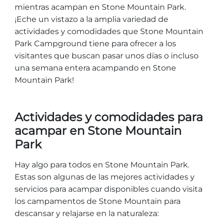
Entradas para grupos
mientras acampan en Stone Mountain Park.
Mapas
¡Eche un vistazo a la amplia variedad de
PRIMAVERA
actividades y comodidades que Stone Mountain
Reglas y ordenanzas
Park Campground tiene para ofrecer a los
La posada en Stone Mountain Park
Fiesta de dinosaurios
Clima
visitantes que buscan pasar unos días o incluso
Servicio de amanecer de Pascua
una semana entera acampando en Stone
Guía de Naturaleza
Mountain Park!
Blog
Actividades y comodidades para
acampar en Stone Mountain
Group Events
Park
Hay algo para todos en Stone Mountain Park.
Estas son algunas de las mejores actividades y
Sitios de alquiler de yurtas
servicios para acampar disponibles cuando visita
los campamentos de Stone Mountain para
descansar y relajarse en la naturaleza: