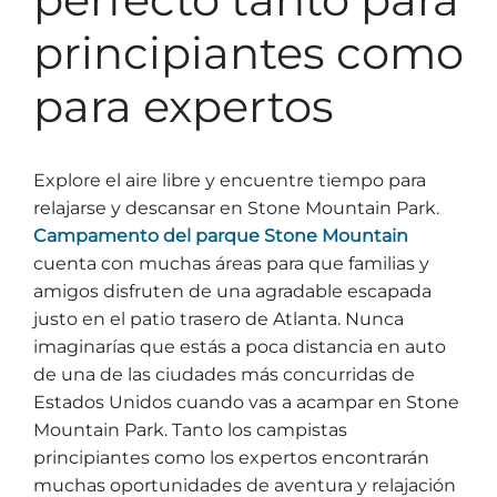
Campamento del parque Stone Mountain
MAS OPCIONES
COSAS PARA HACER
Festival de la Margarita Amarilla
Alquiler de instalaciones
principiantes como
Estacionamiento
Atracciones
para expertos
Grupos
Recreación y golf
CAER
MÁS INFORMACIÓN
Espectáculo de luz
Espectáculo de luz
Festival de la Calabaza
Preguntas frecuentes sobre grupos
Explore el aire libre y encuentre tiempo para
Festivales y eventos
juegos de la montaña
Información requerida
relajarse y descansar en Stone Mountain Park.
Campamento del parque Stone Mountain
Espectáculo de láser
Festival de nativos americanos y Pow Wow
cuenta con muchas áreas para que familias y
Historia y Naturaleza
amigos disfruten de una agradable escapada
Atlanta Evergreen Lakeside Resort
INVIERNO
justo en el patio trasero de Atlanta. Nunca
Comida
imaginarías que estás a poca distancia en auto
Navidad en la Montaña de Piedra
Compras
de una de las ciudades más concurridas de
Magical Flight to the North Pole
Estados Unidos cuando vas a acampar en Stone
Mountain Park. Tanto los campistas
Niños temprano Nochevieja
INFORMACIÓN DEL PARQUE
Ofertas especiales
principiantes como los expertos encontrarán
muchas oportunidades de aventura y relajación
Preguntas frecuentes
Año Nuevo Lunar