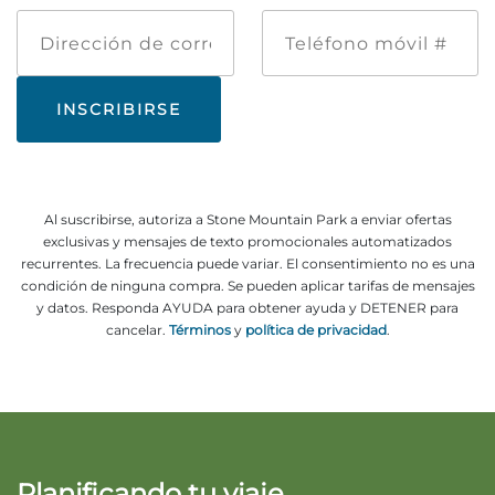
Dirección
Teléfono
de
móvil
correo
#
electrónico
Al suscribirse, autoriza a Stone Mountain Park a enviar ofertas
exclusivas y mensajes de texto promocionales automatizados
recurrentes. La frecuencia puede variar. El consentimiento no es una
condición de ninguna compra. Se pueden aplicar tarifas de mensajes
y datos. Responda AYUDA para obtener ayuda y DETENER para
cancelar.
Términos
y
política de privacidad
.
Planificando tu viaje