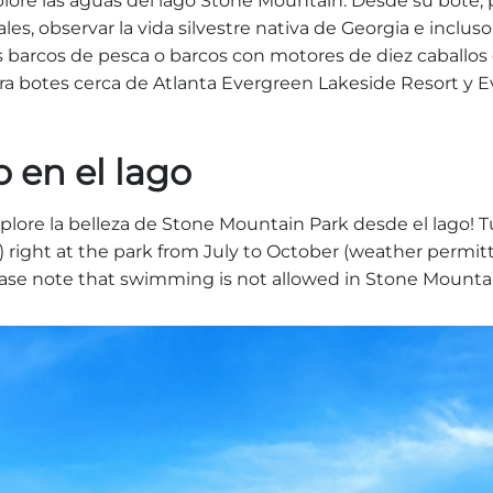
lore las aguas del lago Stone Mountain. Desde su bote, 
es, observar la vida silvestre nativa de Georgia e inclus
barcos de pesca o barcos con motores de diez caballos
ara botes cerca de Atlanta Evergreen Lakeside Resort y 
o en el lago
explore la belleza de Stone Mountain Park desde el lago
right at the park from July to October (weather permitti
se note that swimming is not allowed in Stone Mountai