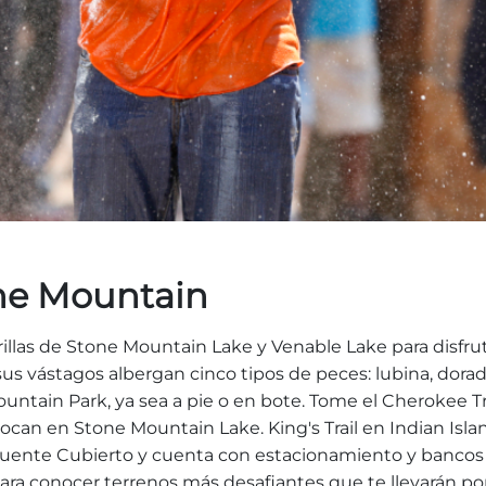
one Mountain
orillas de Stone Mountain Lake y Venable Lake para disfru
us vástagos albergan cinco tipos de peces: lubina, dorad
ntain Park, ya sea a pie o en bote. Tome el Cherokee Trai
an en Stone Mountain Lake. King's Trail en Indian Isla
l Puente Cubierto y cuenta con estacionamiento y bancos p
ra conocer terrenos más desafiantes que te llevarán por