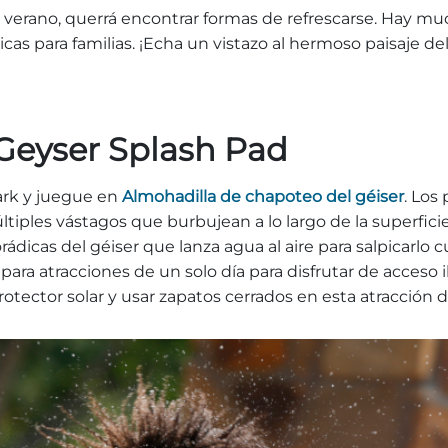
verano, querrá encontrar formas de refrescarse. Hay m
icas para familias. ¡Echa un vistazo al hermoso paisaje del
 Geyser Splash Pad
Park y juegue en
Almohadilla de chapoteo del géiser
. Los
múltiples vástagos que burbujean a lo largo de la superf
porádicas del géiser que lanza agua al aire para salpicar
a atracciones de un solo día para disfrutar de acceso i
rotector solar y usar zapatos cerrados en esta atracción d