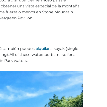
podrá disfrutar del hermoso paisaje
o obtener una vista especial de la montaña
 de fuerza o menos en Stone Mountain
Evergreen Pavilion.
! Tú también puedes
alquilar
a kayak (single
ng). All of these watersports make for a
n Park waters.