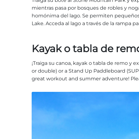
Traiga su bote al Stone Mountain Park y exp
mientras pasa por bosques de robles y nogal
homónima del lago. Se permiten pequeños 
Lake. Acceda al lago a través de la rampa p
Kayak o tabla de rem
¡Traiga su canoa, kayak o tabla de remo y 
or double) or a Stand Up Paddleboard (SUP) 
great workout and summer adventure! Plea