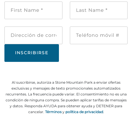
Nombre
Apellido
de
*
pila
*
Dirección
Teléfono
de
móvil
correo
#
electrónico
Al suscribirse, autoriza a Stone Mountain Park a enviar ofertas
exclusivas y mensajes de texto promocionales automatizados
recurrentes. La frecuencia puede variar. El consentimiento no es una
condición de ninguna compra. Se pueden aplicar tarifas de mensajes
y datos. Responda AYUDA para obtener ayuda y DETENER para
cancelar.
Términos
y
política de privacidad
.