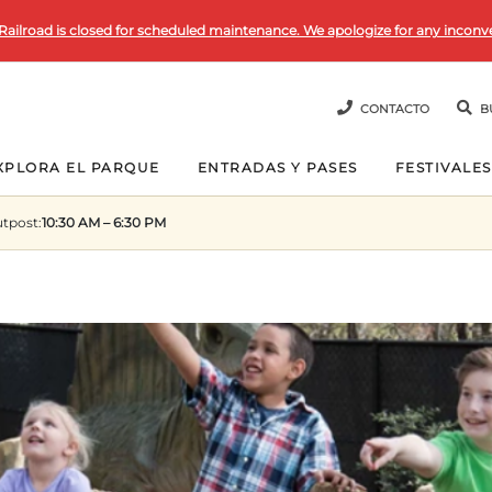
Railroad is closed for scheduled maintenance. We apologize for any inconv
CONTACTO
B
XPLORA EL PARQUE
ENTRADAS Y PASES
FESTIVALES
utpost
:
10:30 AM – 6:30 PM