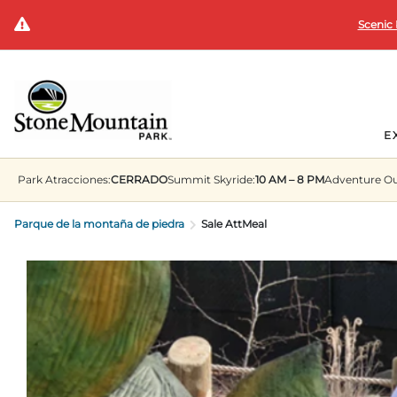
Scenic 
E
Park
Atracciones:
CERRADO
Summit
Skyride:
10 AM – 8 PM
Adventure O
Parque de la montaña de piedra
Sale AttMeal