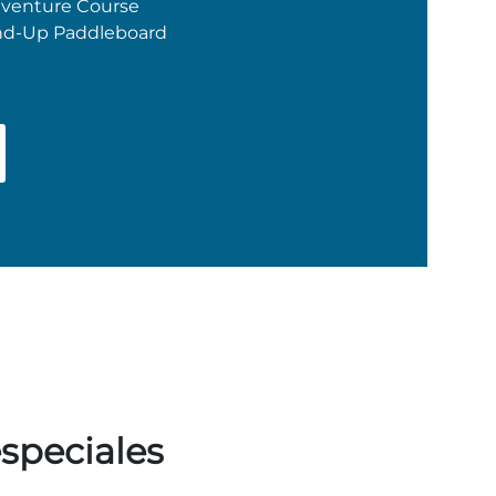
dventure Course
and-Up Paddleboard
especiales