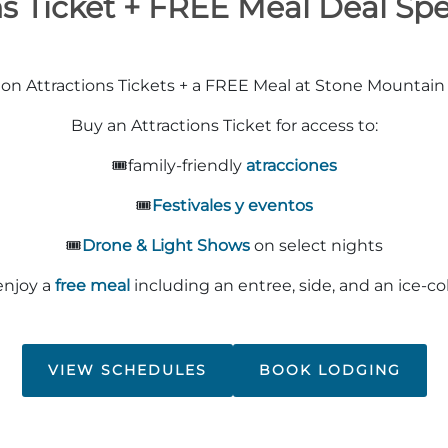
ns Ticket + FREE Meal Deal Spe
on Attractions Tickets + a FREE Meal at Stone Mountain
Buy an Attractions Ticket for access to:
🎟️family-friendly
atracciones
🎟️
Festivales y eventos
🎟️
Drone & Light Shows
on select nights
enjoy a
free meal
including an entree, side, and an ice-co
VIEW SCHEDULES
BOOK LODGING