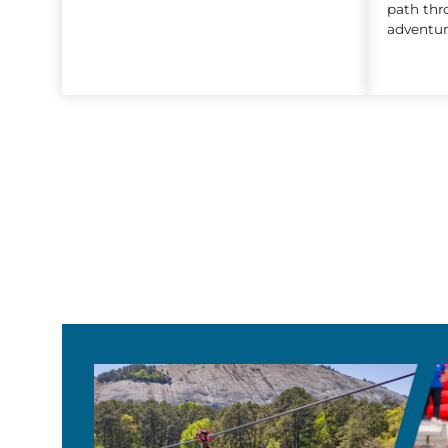
path thro
adventur