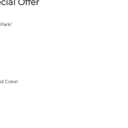
cial Offer
 Park!
ld Coke!