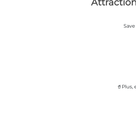
Attractio
Save 
🥤Plus, 