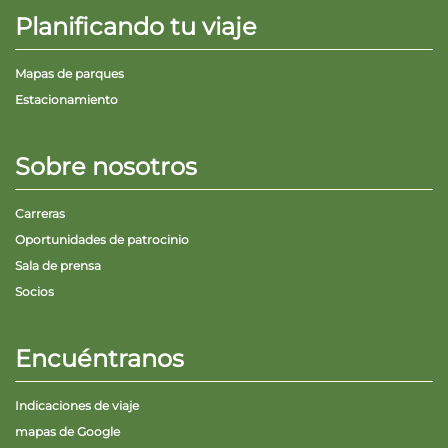
Entradas para grupos
Planificando tu viaje
Mapas
PRIMAVERA
Reglas y ordenanzas
Mapas de parques
La posada en Stone Mountain Park
Fiesta de dinosaurios
Estacionamiento
Clima
Servicio de amanecer de Pascua
Guía de Naturaleza
Sobre nosotros
Blog
Carreras
Oportunidades de patrocinio
Sala de prensa
Group Events
Socios
Encuéntranos
Sitios de alquiler de yurtas
Indicaciones de viaje
mapas de Google