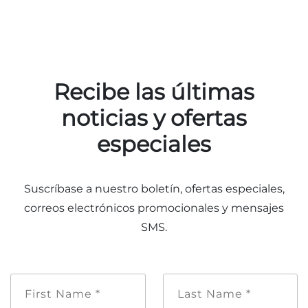
Explorar Áreas Naturales
Recibe las últimas
noticias y ofertas
especiales
Suscríbase a nuestro boletín, ofertas especiales,
Festivales y eventos
correos electrónicos promocionales y mensajes
SMS.
Nombre
Apellido
de
*