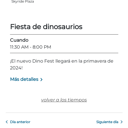
Skyride Plaza
Entradas para grupos
Mapas
PRIMAVERA
Reglas y ordenanzas
Fiesta de dinosaurios
La posada en Stone Mountain Park
Fiesta de dinosaurios
Clima
Servicio de amanecer de Pascua
Cuando
Guía de Naturaleza
11:30 AM
- 8:00 PM
Blog
¡El nuevo Dino Fest llegará en la primavera de
2024!
Más detalles
Group Events
volver a los tiempos
Sitios de alquiler de yurtas
Día anterior
Siguiente día