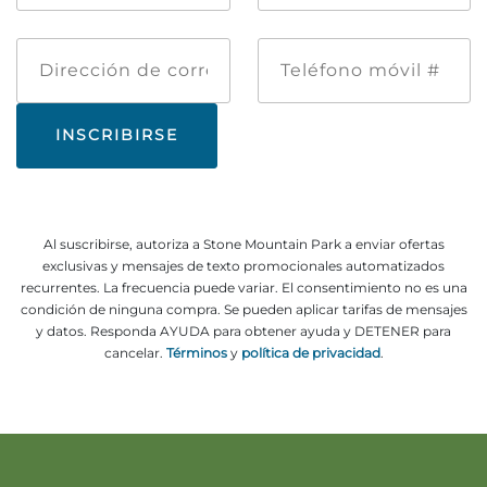
pila
*
Dirección
Teléfono
de
móvil
correo
#
electrónico
Adventure Outpost
Al suscribirse, autoriza a Stone Mountain Park a enviar ofertas
exclusivas y mensajes de texto promocionales automatizados
recurrentes. La frecuencia puede variar. El consentimiento no es una
condición de ninguna compra. Se pueden aplicar tarifas de mensajes
y datos. Responda AYUDA para obtener ayuda y DETENER para
cancelar.
Términos
y
política de privacidad
.