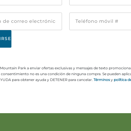
pila
*
Dirección
Teléfon
de
móvil
correo
#
electrónico
ne Mountain Park a enviar ofertas exclusivas y mensajes de texto promocion
El consentimiento no es una condición de ninguna compra. Se pueden aplicar
YUDA para obtener ayuda y DETENER para cancelar.
Términos
y
política d