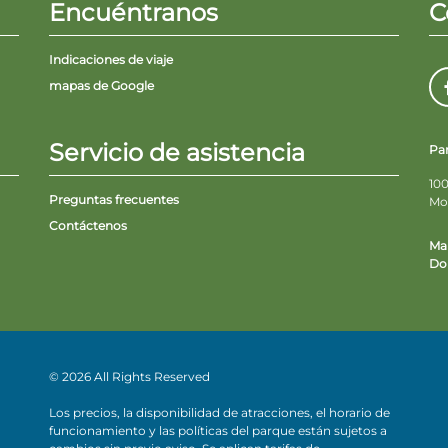
Encuéntranos
C
Indicaciones de viaje
mapas de Google
Servicio de asistencia
Pa
100
Preguntas frecuentes
Mo
Contáctenos
Ma
Do 
© 2026 All Rights Reserved
Los precios, la disponibilidad de atracciones, el horario de
funcionamiento y las políticas del parque están sujetos a