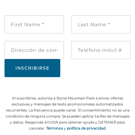
Nombre
Apellido
de
*
pila
*
Dirección
Teléfono
de
móvil
correo
#
electrónico
Al suscribirse, autoriza a Stone Mountain Park a enviar ofertas
exclusivas y mensajes de texto promocionales automatizados
recurrentes. La frecuencia puede variar. El consentimiento no es una
condición de ninguna compra. Se pueden aplicar tarifas de mensajes
y datos. Responda AYUDA para obtener ayuda y DETENER para
cancelar.
Términos
y
política de privacidad
.