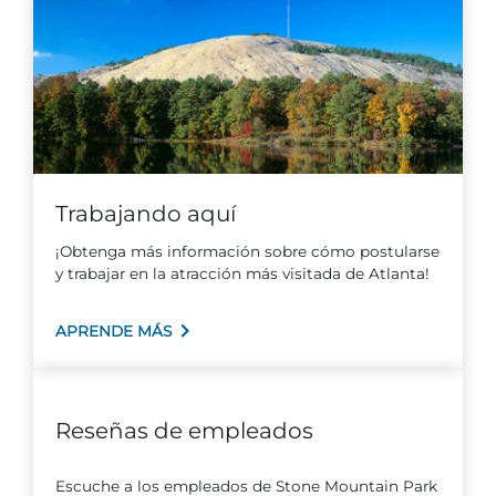
Explorar Áreas Naturales
Trabajando aquí
¡Obtenga más información sobre cómo postularse
y trabajar en la atracción más visitada de Atlanta!
Festivales y eventos
APRENDE MÁS
Reseñas de empleados
Escuche a los empleados de Stone Mountain Park