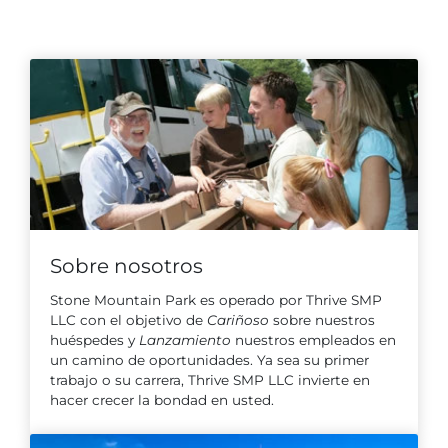
Entradas para grupos
Mapas
PRIMAVERA
Reglas y ordenanzas
La posada en Stone Mountain Park
Fiesta de dinosaurios
Clima
Servicio de amanecer de Pascua
Guía de Naturaleza
Blog
Sobre nosotros
Group Events
Stone Mountain Park es operado por Thrive SMP
LLC con el objetivo de
Cariñoso
sobre nuestros
huéspedes y
Lanzamiento
nuestros empleados en
un camino de oportunidades. Ya sea su primer
Sitios de alquiler de yurtas
trabajo o su carrera, Thrive SMP LLC invierte en
hacer crecer la bondad en usted.