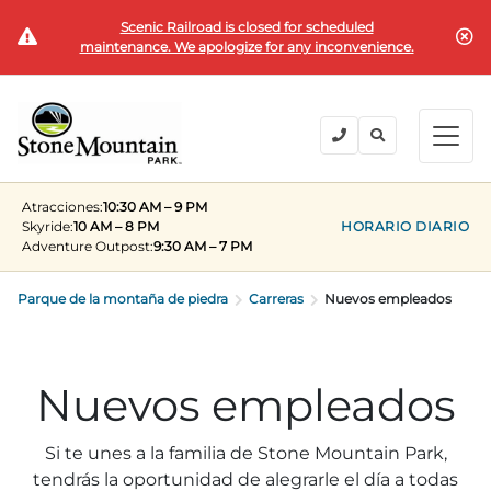
Scenic Railroad is closed for scheduled
COMPRAR BOLETOS
maintenance. We apologize for any inconvenience.
BACK
BACK
BACK
BACK
BACK
Explora el parque
Explora el parque
Entradas y pases
Festivales y eventos
Camping y alojamiento
Grupos
Atracciones:
10:30 AM – 9 PM
Entradas y pases
Skyride:
10 AM – 8 PM
HORARIO DIARIO
Adventure Outpost
:
9:30 AM – 7 PM
PLANIFICA TU VISITA
VERANO
PLANIFICACIÓN DE SU VISITA GRUPAL
Entradas
Festivales y eventos
Parque de la montaña de piedra
Horas de funcionamiento
Fin de semana del Día de los Caídos
Grupos de 15+
Carreras
Nuevos empleados
MEMBRESÍAS ANUALES
Lugares para quedarse
Verano en la roca
Viajes al campo
Camping y alojamiento
Conviértete en miembro
Próximos Eventos
Lift Every Voice
Reuniones familiares
Nuevos empleados
Miembros actuales
Direcciones
Fantástica cuarta celebración
Corporativo
Grupos
Si te unes a la familia de Stone Mountain Park,
Fin de semana del Día del Trabajo
Planificar un evento
tendrás la oportunidad de alegrarle el día a todas