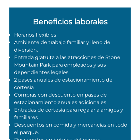
Entradas para grupos
Mapas
PRIMAVERA
Beneficios laborales
Reglas y ordenanzas
La posada en Stone Mountain Park
Fiesta de dinosaurios
Horarios flexibles
Clima
Ambiente de trabajo familiar y lleno de
Servicio de amanecer de Pascua
Guía de Naturaleza
diversión.
Entrada gratuita a las atracciones de Stone
Blog
Mountain Park para empleados y sus
dependientes legales
2 pases anuales de estacionamiento de
Group Events
cortesía
Compras con descuento en pases de
estacionamiento anuales adicionales
Entradas de cortesía para regalar a amigos y
Sitios de alquiler de yurtas
familiares
Descuentos en comida y mercancías en todo
el parque.
Descuentos en hoteles del parque.