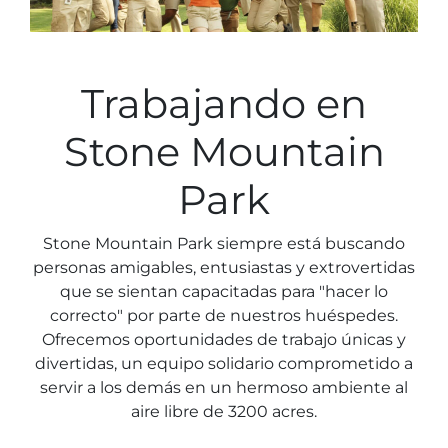
Campamento del parque Stone Mountain
MAS OPCIONES
COSAS PARA HACER
Festival de la Margarita Amarilla
Alquiler de instalaciones
Estacionamiento
Atracciones
Grupos
Trabajando en
Recreación y golf
CAER
MÁS INFORMACIÓN
Espectáculo de luz
Espectáculo de luz
Festival de la Calabaza
Preguntas frecuentes sobre grupos
Stone Mountain
Festivales y eventos
juegos de la montaña
Información requerida
Park
Espectáculo de láser
Festival de nativos americanos y Pow Wow
Stone Mountain Park siempre está buscando
Historia y Naturaleza
personas amigables, entusiastas y extrovertidas
Atlanta Evergreen Lakeside Resort
INVIERNO
que se sientan capacitadas para "hacer lo
Comida
correcto" por parte de nuestros huéspedes.
Navidad en la Montaña de Piedra
Compras
Ofrecemos oportunidades de trabajo únicas y
Magical Flight to the North Pole
divertidas, un equipo solidario comprometido a
servir a los demás en un hermoso ambiente al
Niños temprano Nochevieja
INFORMACIÓN DEL PARQUE
Ofertas especiales
aire libre de 3200 acres.
Preguntas frecuentes
Año Nuevo Lunar