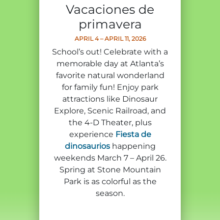
Entradas para grupos
Vacaciones de
Mapas
primavera
PRIMAVERA
Reglas y ordenanzas
APRIL 4 – APRIL 11, 2026
La posada en Stone Mountain Park
Fiesta de dinosaurios
School’s out! Celebrate with a
Clima
memorable day at Atlanta’s
Servicio de amanecer de Pascua
Guía de Naturaleza
favorite natural wonderland
for family fun! Enjoy park
Blog
attractions like Dinosaur
Explore, Scenic Railroad, and
the 4-D Theater, plus
experience
Fiesta de
Group Events
dinosaurios
happening
weekends March 7 – April 26.
Spring at Stone Mountain
Sitios de alquiler de yurtas
Park is as colorful as the
season.