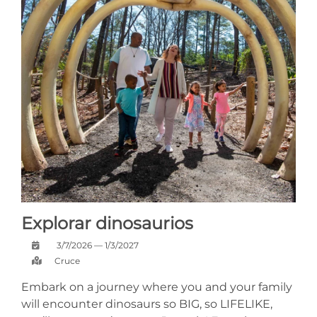
Explorar dinosaurios
3/7/2026 — 1/3/2027
Cruce
Embark on a journey where you and your family
will encounter dinosaurs so BIG, so LIFELIKE,