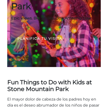
Entradas para grupos
Park
Mapas
PRIMAVERA
Reglas y ordenanzas
Epic Views. Big Smiles. One Amazing Day.
La posada en Stone Mountain Park
Fiesta de dinosaurios
Clima
Servicio de amanecer de Pascua
Guía de Naturaleza
PLANIFICA TU VISITA
Blog
Group Events
Fun Things to Do with Kids at
Sitios de alquiler de yurtas
Stone Mountain Park
El mayor dolor de cabeza de los padres hoy en
día es el deseo abrumador de los niños de pasar