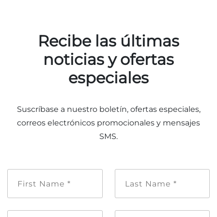
Recibe las últimas
noticias y ofertas
Adventure Outpost
especiales
Suscríbase a nuestro boletín, ofertas especiales,
correos electrónicos promocionales y mensajes
SMS.
Nombre
Apellido
de
*
pila
*
Dirección
Teléfono