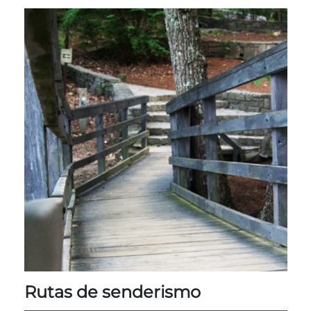
Entradas para grupos
Mapas
PRIMAVERA
Reglas y ordenanzas
La posada en Stone Mountain Park
Fiesta de dinosaurios
Clima
Servicio de amanecer de Pascua
Guía de Naturaleza
Blog
Group Events
Sitios de alquiler de yurtas
Rutas de senderismo