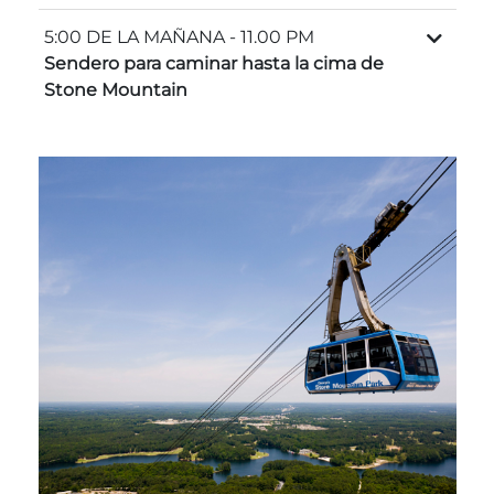
Entradas para grupos
Mapas
5:00 DE LA MAÑANA
- 11.00 PM
Sendero para caminar hasta la cima de
PRIMAVERA
Reglas y ordenanzas
Stone Mountain
La posada en Stone Mountain Park
Fiesta de dinosaurios
Clima
Servicio de amanecer de Pascua
Guía de Naturaleza
Blog
Group Events
Sitios de alquiler de yurtas