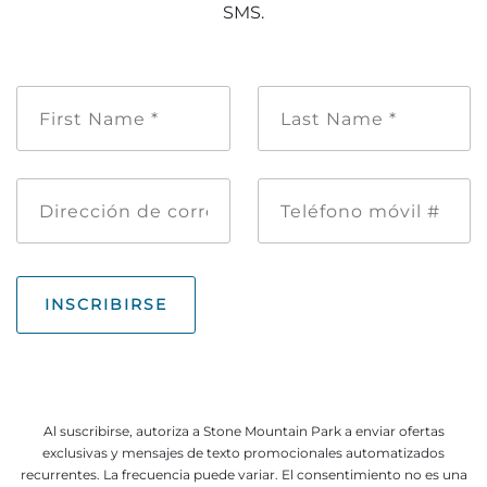
SMS.
Nombre
Apellido
*
de
pila
*
Dirección
Teléfono
de
móvil
correo
#
electrónico
INSCRIBIRSE
Al suscribirse, autoriza a Stone Mountain Park a enviar ofertas
exclusivas y mensajes de texto promocionales automatizados
recurrentes. La frecuencia puede variar. El consentimiento no es una