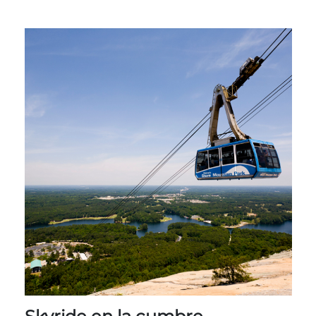
Entradas para grupos
Mapas
PRIMAVERA
Reglas y ordenanzas
La posada en Stone Mountain Park
Fiesta de dinosaurios
Clima
Servicio de amanecer de Pascua
Guía de Naturaleza
Blog
Group Events
Sitios de alquiler de yurtas