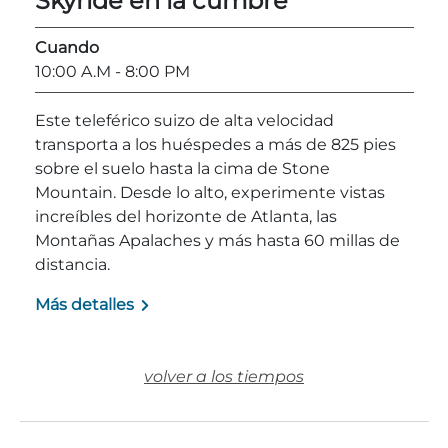
Skyride en la cumbre
Explorar Áreas Naturales
Cuando
10:00 A.M
- 8:00 PM
Este teleférico suizo de alta velocidad
transporta a los huéspedes a más de 825 pies
sobre el suelo hasta la cima de Stone
Mountain. Desde lo alto, experimente vistas
increíbles del horizonte de Atlanta, las
Montañas Apalaches y más hasta 60 millas de
distancia.
Festivales y eventos
Más detalles
volver a los tiempos