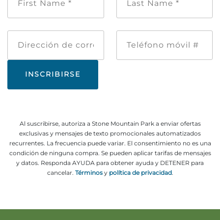
de
*
pila
*
Dirección
Teléfono
de
móvil
correo
#
electrónico
Al suscribirse, autoriza a Stone Mountain Park a enviar ofertas
exclusivas y mensajes de texto promocionales automatizados
recurrentes. La frecuencia puede variar. El consentimiento no es una
condición de ninguna compra. Se pueden aplicar tarifas de mensajes
y datos. Responda AYUDA para obtener ayuda y DETENER para
cancelar.
Términos
y
política de privacidad
.