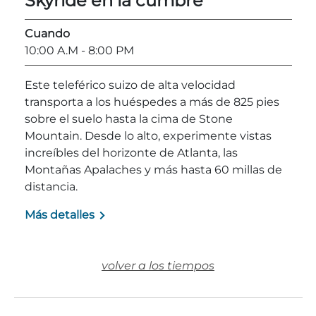
Skyride en la cumbre
Explorar Áreas Naturales
Cuando
10:00 A.M
- 8:00 PM
Este teleférico suizo de alta velocidad
transporta a los huéspedes a más de 825 pies
sobre el suelo hasta la cima de Stone
Mountain. Desde lo alto, experimente vistas
increíbles del horizonte de Atlanta, las
Montañas Apalaches y más hasta 60 millas de
distancia.
Festivales y eventos
Más detalles
volver a los tiempos