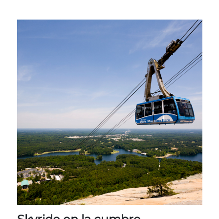
Entradas para grupos
Mapas
PRIMAVERA
Reglas y ordenanzas
La posada en Stone Mountain Park
Fiesta de dinosaurios
Clima
Servicio de amanecer de Pascua
Guía de Naturaleza
Blog
Group Events
Sitios de alquiler de yurtas