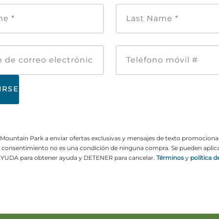
Nombre
Apellid
de
*
pila
*
Dirección
Teléfon
de
móvil
correo
#
electrónico
ne Mountain Park a enviar ofertas exclusivas y mensajes de texto promocion
El consentimiento no es una condición de ninguna compra. Se pueden aplicar
YUDA para obtener ayuda y DETENER para cancelar.
Términos
y
política d