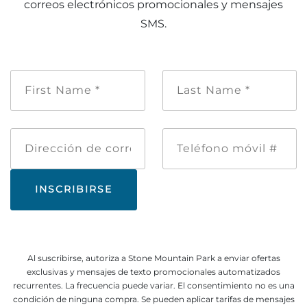
correos electrónicos promocionales y mensajes
SMS.
Nombre
Apellido
de
*
pila
*
Dirección
Teléfono
de
móvil
correo
#
electrónico
Al suscribirse, autoriza a Stone Mountain Park a enviar ofertas
exclusivas y mensajes de texto promocionales automatizados
recurrentes. La frecuencia puede variar. El consentimiento no es una
condición de ninguna compra. Se pueden aplicar tarifas de mensajes