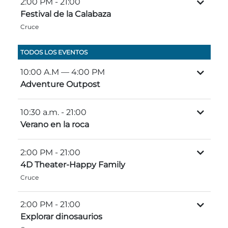
2:00 PM
- 21:00
Entradas para grupos
Festival de la Calabaza
Mapas
Cruce
PRIMAVERA
Reglas y ordenanzas
La posada en Stone Mountain Park
Fiesta de dinosaurios
TODOS LOS EVENTOS
Clima
Servicio de amanecer de Pascua
10:00 A.M
— 4:00 PM
Guía de Naturaleza
Adventure Outpost
Blog
10:30 a.m.
- 21:00
Verano en la roca
Group Events
2:00 PM
- 21:00
4D Theater-Happy Family
Cruce
Sitios de alquiler de yurtas
2:00 PM
- 21:00
Explorar dinosaurios