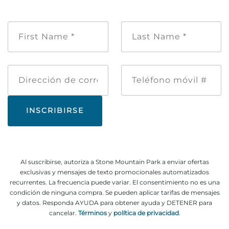
Nombre
Apellido
de
*
pila
*
Dirección
Teléfono
de
móvil
correo
#
electrónico
Al suscribirse, autoriza a Stone Mountain Park a enviar ofertas
exclusivas y mensajes de texto promocionales automatizados
recurrentes. La frecuencia puede variar. El consentimiento no es una
condición de ninguna compra. Se pueden aplicar tarifas de mensajes
y datos. Responda AYUDA para obtener ayuda y DETENER para
cancelar.
Términos
y
política de privacidad
.