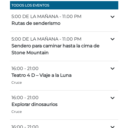
Entradas para grupos
TODOS LOS EVENTOS
Mapas
5:00 DE LA MAÑANA
- 11.00 PM
PRIMAVERA
Reglas y ordenanzas
Rutas de senderismo
La posada en Stone Mountain Park
Fiesta de dinosaurios
Clima
5:00 DE LA MAÑANA
- 11.00 PM
Servicio de amanecer de Pascua
Guía de Naturaleza
Sendero para caminar hasta la cima de
Stone Mountain
Blog
16:00
- 21:00
Teatro 4 D – Viaje a la Luna
Group Events
Cruce
16:00
- 21:00
Sitios de alquiler de yurtas
Explorar dinosaurios
Cruce
16:00
- 21:00